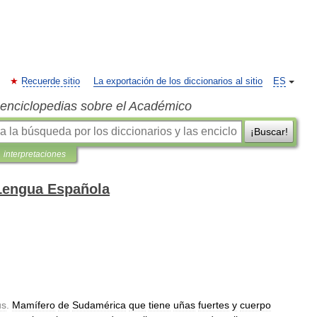
Recuerde sitio
La exportación de los diccionarios al sitio
ES
s enciclopedias sobre el Académico
¡Buscar!
interpretaciones
 Lengua Española
us
.
Mamífero
de
Sudamérica
que
tiene
uñas
fuertes
y
cuerpo