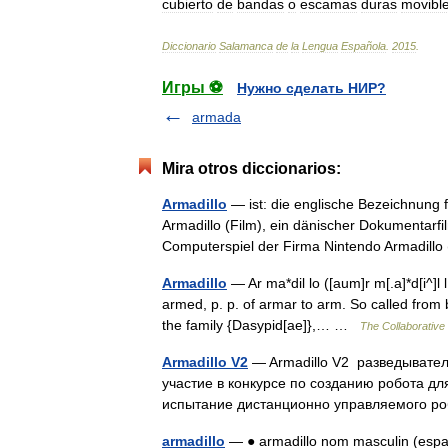
cubierto
de
bandas
o
escamas
duras
movibl
Diccionario
Salamanca
de
la
Lengua
Española
.
2015
.
Игры ⚽
Нужно сделать НИР?
armada
Mira otros diccionarios:
Armadillo
— ist: die englische Bezeichnung fü
Armadillo (Film), ein dänischer Dokumentarf
Computerspiel der Firma Nintendo Armadill
Armadillo
— Ar ma*dil lo ([aum]r m[.a]*d[i^]l l
armed, p. p. of armar to arm. So called from b
the family {Dasypid[ae]},… …
The Collaborative 
Armadillo V2
— Armadillo V2 разведывате
участие в конкурсе по созданию робота дл
испытание дистанционно управляемого р
armadillo
— ● armadillo nom masculin (espa