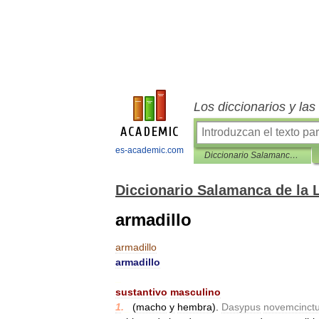
Los diccionarios y la
es-academic.com
Diccionario Salamanca de la Lengua Española
Diccionario Salamanca de la
armadillo
armadillo
armadillo
_
sustantivo
masculino
1
.
_
(
macho
y
hembra
).
Dasypus
novemcinct