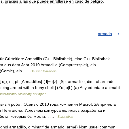
es
,
gracias
a
las
que
puede
enrollarse
en
caso
de
peligro
.
armado
r Gürteltiere Armadillo (C++ Bibliothek), eine C++ Bibliothek
ilm aus dem Jahr 2010 Armadillo (Computerspiel), ein
o (Comic), ein …
Deutsch Wikipedia
[ o]), n.; pl. {Armadillos} ( l[=o]z). [Sp. armadillo, dim. of armado
eing armed with a bony shell.] (Zo[ o]l.) (a) Any edentate animal if
International Dictionary of English
льный робот. Осенью 2010 года компания MacroUSA приняла
я Пентагона. Условием конкурса являлась разработка и
обота, которые бы могли… …
Википедия
gnol armadillo, diminutif de armado, armé) Nom usuel commun