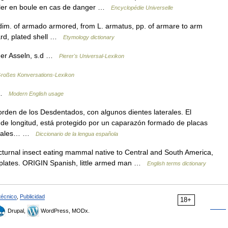
ouler en boule en cas de danger …
Encyclopédie Universelle
dim. of armado armored, from L. armatus, pp. of armare to arm
hard, plated shell …
Etymology dictionary
der Asseln, s.d …
Pierer's Universal-Lexikon
roßes Konversations-Lexikon
s …
Modern English usage
den de los Desdentados, con algunos dientes laterales. El
 de longitud, está protegido por un caparazón formado de placas
 cuales… …
Diccionario de la lengua española
turnal insect eating mammal native to Central and South America,
y plates. ORIGIN Spanish, little armed man …
English terms dictionary
técnico
,
Publicidad
18+
Drupal,
WordPress, MODx.