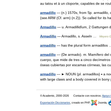
au tatou et à un cloporte, capables de se r
armadillo
— (n.) 1570s, from Sp. armadillo, 
(see ARM (Cf. arm) (n.2)). So called for its 
Armadillo
— u. Armadillidĭum, 2 Gattungen 
Armadillo
— Armadillo, s. Asseln …
Meyers G
armadillo
— has the plural form armadillo
armadillo
— (De armado). m. Mamífero del or
cuerpo, que mide de tres a cinco decímetros
óseas cubiertas por escamas córneas, las
armadillo
— ► NOUN (pl. armadillos) ▪ a noc
with large claws and a body covered in bon
© Academic, 2000-2026
Contacte con nosotros:
Apoyo 
Exportación Diccionarios
, creado en PHP,
Joomla,